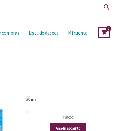
Buscar
de compras
Lista de deseos
Mi cuenta
Trio
$
16.000
Añadir al carrito