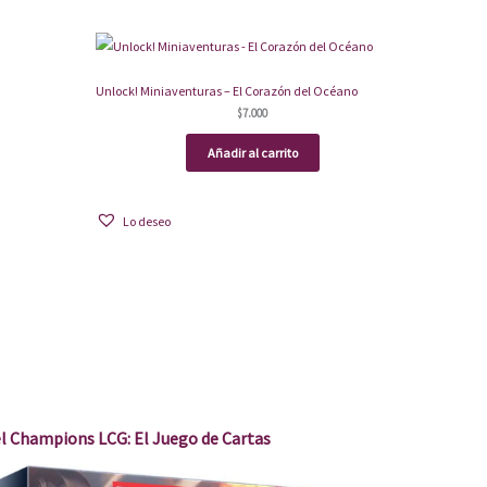
Unlock! Miniaventuras – El Corazón del Océano
$
7.000
Añadir al carrito
Lo deseo
l Champions LCG: El Juego de Cartas