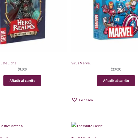
 Jefe Liche
Virus Marvel
$
8.000
$
23.000
Añadir al carrito
Añadir al carrito
Lo deseo