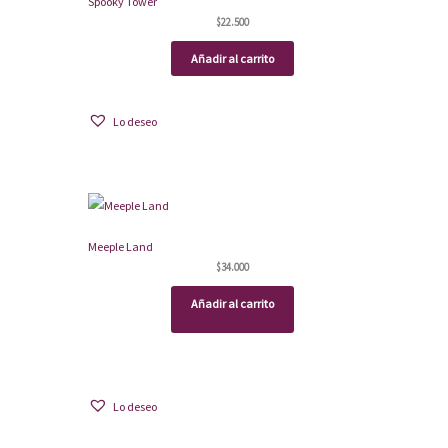
Spooky Tower
$
22.500
Añadir al carrito
Lo deseo
Meeple Land
$
34.000
Añadir al carrito
Lo deseo