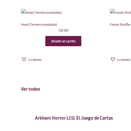
Heat (Terreno inestable)
Forest Shuffle
$
30.000
Añadir al carrito
Lo deseo
Lo deseo
Ver todos
Arkham Horror LCG: El Juego de Cartas