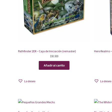
Pathfinder 2ER – Caja de Iniciación (remaster)
Hero Realms –
$
50.500
Añadir al carrito
Lo deseo
Lo deseo