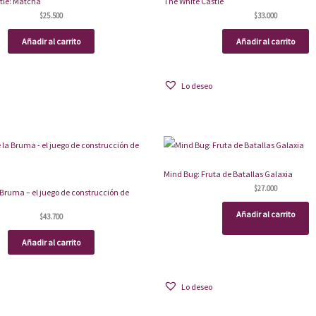
tle: Matcha
The White Castle
$
25.500
$
33.000
Añadir al carrito
Añadir al carrito
Lo deseo
Mind Bug: Fruta de Batallas Galaxia
$
27.000
 Bruma – el juego de construcción de
Añadir al carrito
$
43.700
Añadir al carrito
Lo deseo