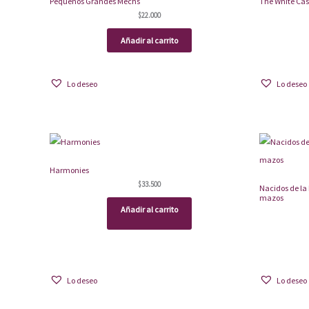
Pequeños Grandes Mechs
The White Cas
$
22.000
Añadir al carrito
Lo deseo
Lo deseo
Harmonies
$
33.500
Nacidos de la
mazos
Añadir al carrito
Lo deseo
Lo deseo