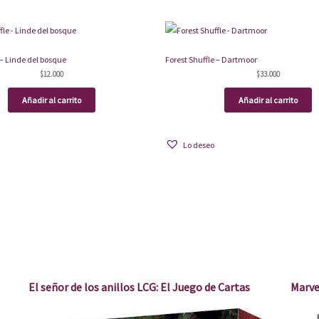
 – Linde del bosque
Forest Shuffle – Dartmoor
$
12.000
$
33.000
Añadir al carrito
Añadir al carrito
Lo deseo
El señor de los anillos LCG: El Juego de Cartas
Marve