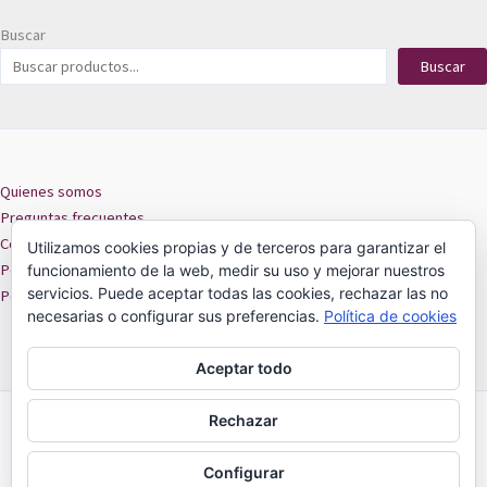
Buscar
Buscar
Quienes somos
Preguntas frecuentes
Contacto
Utilizamos cookies propias y de terceros para garantizar el
Políticas de privacidad
funcionamiento de la web, medir su uso y mejorar nuestros
servicios. Puede aceptar todas las cookies, rechazar las no
Políticas de cookies
necesarias o configurar sus preferencias.
Política de cookies
Aceptar todo
Rechazar
MIRZU -
18 de Septiembre 301 local 209
ARICA 2025
Configurar