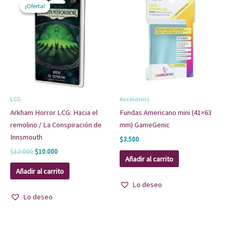
precio
precio
¡Oferta!
¡Oferta!
original
actual
era:
es:
$12.000.
$10.000.
LCG
Accesorios
Arkham Horror LCG: Hacia el
Fundas Americano mini (41×63
remolino / La Conspiración de
mm) GameGenic
Innsmouth
$
3.500
$
12.000
$
10.000
Añadir al carrito
Añadir al carrito
Lo deseo
Lo deseo