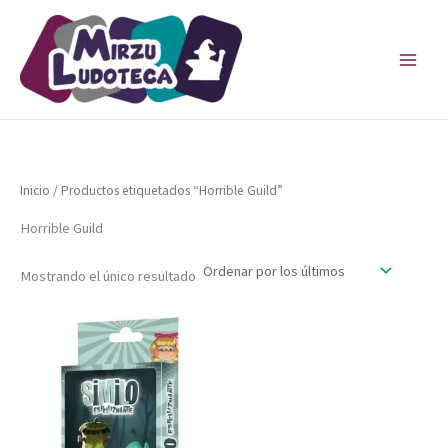
Ir
al
contenido
Inicio
/ Productos etiquetados “Horrible Guild”
Horrible Guild
Mostrando el único resultado