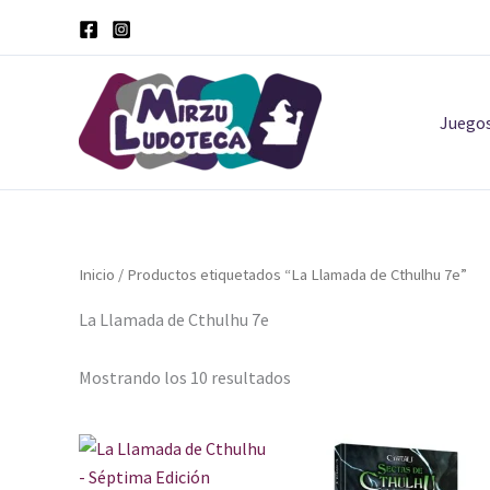
Ordenado
Ir
por
al
los
últimos
contenido
Juego
Inicio
/ Productos etiquetados “La Llamada de Cthulhu 7e”
La Llamada de Cthulhu 7e
Mostrando los 10 resultados