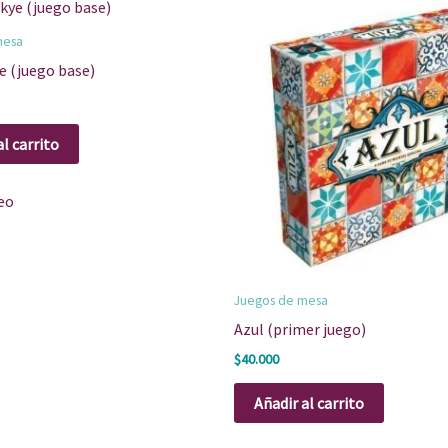
mesa
ye (juego base)
al carrito
eo
Juegos de mesa
Azul (primer juego)
$
40.000
Añadir al carrito