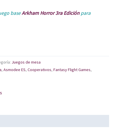
uego base
Arkham Horror 3ra Edición
para
egoría:
Juegos de mesa
a
,
Asmodee ES
,
Cooperativos
,
Fantasy Flight Games
,
os