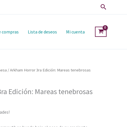
Buscar
de compras
Lista de deseos
Mi cuenta
mesa
/ Arkham Horror 3ra Edición: Mareas tenebrosas
ra Edición: Mareas tenebrosas
dades!