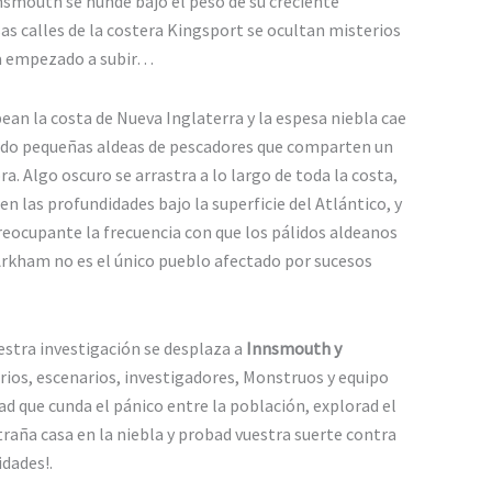
nsmouth se hunde bajo el peso de su creciente
as calles de la costera Kingsport se ocultan misterios
ha empezado a subir…
pean la costa de Nueva Inglaterra y la espesa niebla cae
endo pequeñas aldeas de pescadores que comparten un
 Algo oscuro se arrastra a lo largo de toda la costa,
n las profundidades bajo la superficie del Atlántico, y
eocupante la frecuencia con que los pálidos aldeanos
Arkham no es el único pueblo afectado por sucesos
uestra investigación se desplaza a
Innsmouth y
ios, escenarios, investigadores, Monstruos y equipo
ad que cunda el pánico entre la población, explorad el
xtraña casa en la niebla y probad vuestra suerte contra
idades!.