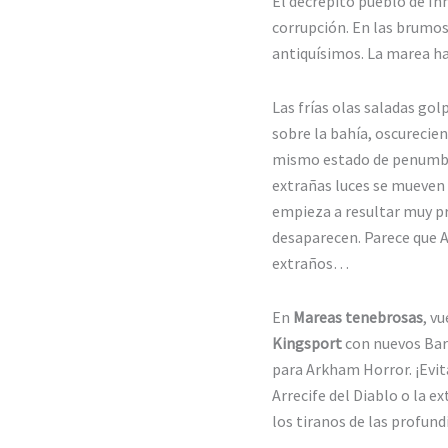
El decrépito pueblo de In
corrupción. En las brumos
antiquísimos. La marea 
Las frías olas saladas gol
sobre la bahía, oscureci
mismo estado de penumbra.
extrañas luces se mueven e
empieza a resultar muy pr
desaparecen. Parece que 
extraños…
En
Mareas tenebrosas
, v
Kingsport
con nuevos Barr
para Arkham Horror. ¡Evit
Arrecife del Diablo o la e
los tiranos de las profund