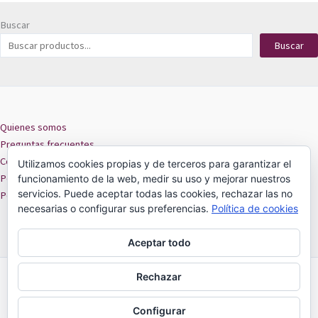
Buscar
Buscar
Quienes somos
Preguntas frecuentes
Contacto
Utilizamos cookies propias y de terceros para garantizar el
Políticas de privacidad
funcionamiento de la web, medir su uso y mejorar nuestros
servicios. Puede aceptar todas las cookies, rechazar las no
Políticas de cookies
necesarias o configurar sus preferencias.
Política de cookies
Aceptar todo
Rechazar
MIRZU -
18 de Septiembre 301 local 209
ARICA 2025
Configurar