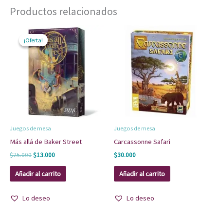
Productos relacionados
El
El
precio
precio
¡Oferta!
¡Oferta!
original
actual
era:
es:
$25.000.
$13.000.
Juegos de mesa
Juegos de mesa
Más allá de Baker Street
Carcassonne Safari
$
25.000
$
13.000
$
30.000
Añadir al carrito
Añadir al carrito
Lo deseo
Lo deseo