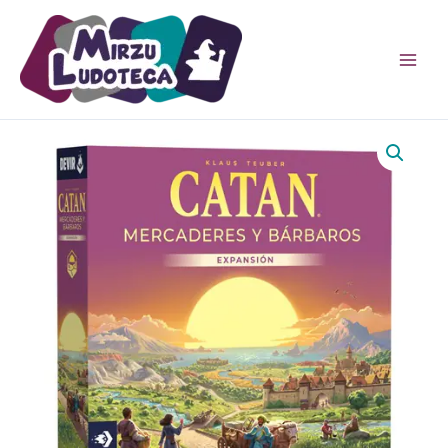
Ir
al
contenido
Catan
Mercaderes
y
Barbaros
cantidad