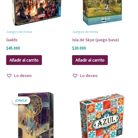
Juegos de mesa
Juegos de mesa
Guilds
Isla de Skye (juego base)
$
45.000
$
30.000
Añadir al carrito
Añadir al carrito
Lo deseo
Lo deseo
El
El
precio
precio
¡Oferta!
¡Oferta!
original
actual
era:
es:
$25.000.
$13.000.