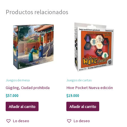
Productos relacionados
Juegos de mesa
Juegos de cartas
Gùgōng, Ciudad prohibida
Hive Pocket Nueva edición
$
57.000
$
19.000
Añadir al carrito
Añadir al carrito
Lo deseo
Lo deseo