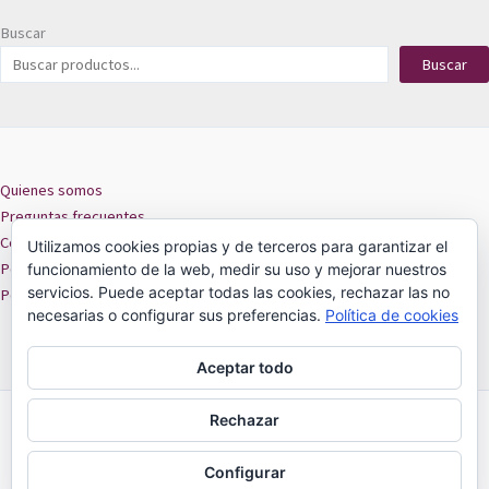
Buscar
Buscar
Quienes somos
Preguntas frecuentes
Contacto
Utilizamos cookies propias y de terceros para garantizar el
Políticas de privacidad
funcionamiento de la web, medir su uso y mejorar nuestros
servicios. Puede aceptar todas las cookies, rechazar las no
Políticas de cookies
necesarias o configurar sus preferencias.
Política de cookies
Aceptar todo
Rechazar
MIRZU -
18 de Septiembre 301 local 209
ARICA 2025
Configurar