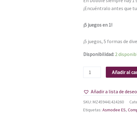
En Dobble siempre hay 1 sí
¡Encuéntralo antes que tu
¡5 juegos en 1!
¡5 juegos, 5 formas de dive
Disponibilidad:
2 disponib
Añadir al ca
Añadir a lista de dese
SKU:
MZ459441424260
Cat
Etiquetas:
Asmodee ES
,
Comp