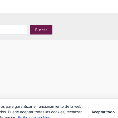
Buscar
ros para garantizar el funcionamiento de la web,
MIRZU -
18 de Septiembre 301 local 209
Aceptar todo
cios. Puede aceptar todas las cookies, rechazar
ARICA 2025
eferencias.
Política de cookies