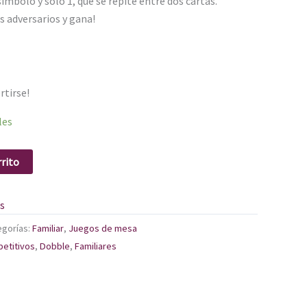
mbolo y solo 1, que se repite entre dos cartas.
s adversarios y gana!
rtirse!
les
rrito
os
egorías:
Familiar
,
Juegos de mesa
etitivos
,
Dobble
,
Familiares