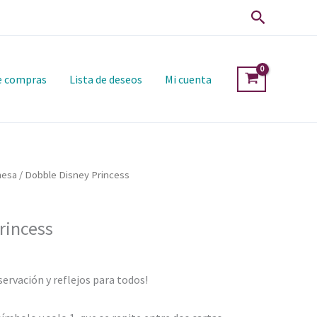
Buscar
de compras
Lista de deseos
Mi cuenta
mesa
/ Dobble Disney Princess
rincess
ervación y reflejos para todos!