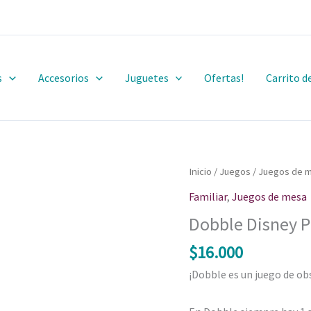
s
Accesorios
Juguetes
Ofertas!
Carrito 
Dobble
Inicio
/
Juegos
/
Juegos de 
Disney
Familiar
,
Juegos de mesa
Princess
Dobble Disney P
cantidad
$
16.000
¡Dobble es un juego de obs