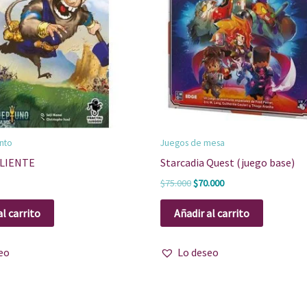
nto
Juegos de mesa
LIENTE
Starcadia Quest (juego base)
$
75.000
$
70.000
al carrito
Añadir al carrito
eo
Lo deseo