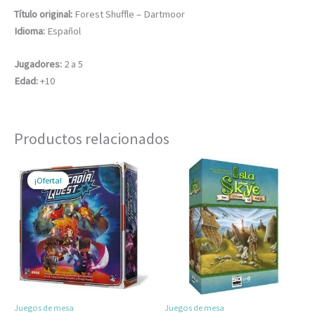
Título original:
Forest Shuffle – Dartmoor
Idioma:
Español
Jugadores:
2 a 5
Edad:
+10
Productos relacionados
El
El
precio
precio
¡Oferta!
¡Oferta!
original
actual
era:
es:
$75.000.
$70.000.
Juegos de mesa
Juegos de mesa