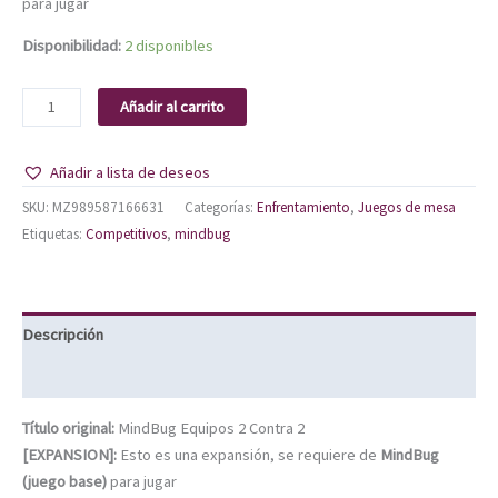
para jugar
Disponibilidad:
2 disponibles
Añadir al carrito
Añadir a lista de deseos
SKU:
MZ989587166631
Categorías:
Enfrentamiento
,
Juegos de mesa
Etiquetas:
Competitivos
,
mindbug
Descripción
Información adicional
Título original:
MindBug Equipos 2 Contra 2
[EXPANSION]:
Esto es una expansión, se requiere de
MindBug
(juego base)
para jugar