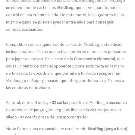
En esta edición, además de los clásicos Mindbug, entran en juego
un nuevo tipo de cartas, los
Mindfrog
, que sirven para tomar el
control de una criatura aliada. De este modo, los jugadores de un
mismo equipo se pueden ayudar entre ellos para conseguir
combos alucinantes.
Compatible con cualquier set de cartas de Mindbug, esta edición
incluye criaturas únicas que activan poderes especiales pensados
para jugar en equipo. Es el caso de la
Cornamenta elemental
, que
causa un punto de daño al oponente y pone esta carta en la mano
de tu aliado; la Cocodrisla, que permite a tu aliado recuperar un
Mindbug; o el Supergimnasio, que otorga poder extra y Frenesí a
las criaturas de tu aliado.
En total, este set incluye
32 cartas
para llevar Mindbug a una nueva
experiencia de juego. ¿Conseguirás llevarte la victoria junto a tu
aliado? ¿O caerás presa del equipo contrario?
Nota: Esto es una expansión, se requiere de
MindBug (juego base)