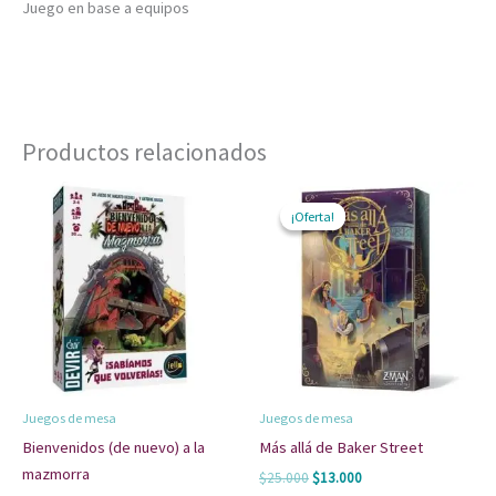
Juego en base a equipos
Productos relacionados
El
El
precio
precio
¡Oferta!
¡Oferta!
original
actual
era:
es:
$25.000.
$13.000.
Juegos de mesa
Juegos de mesa
Bienvenidos (de nuevo) a la
Más allá de Baker Street
mazmorra
$
25.000
$
13.000