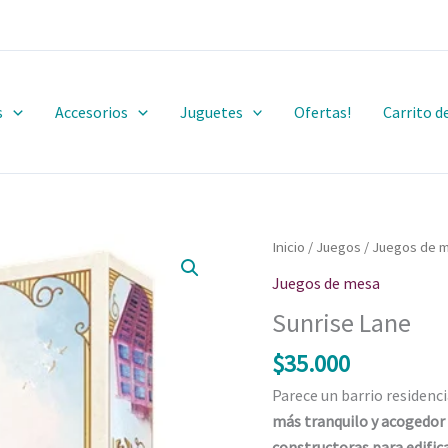
s
Accesorios
Juguetes
Ofertas!
Carrito 
Sunrise
Inicio
/
Juegos
/
Juegos de 
Lane
Juegos de mesa
cantidad
Sunrise Lane
$
35.000
Parece un barrio residenc
más tranquilo y acogedor
constructoras para edifica