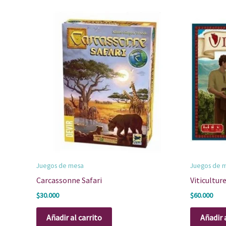
Juegos de mesa
Juegos de 
Carcassonne Safari
Viticultur
$
30.000
$
60.000
Añadir al carrito
Añadir 