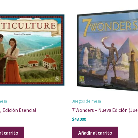
mesa
Juegos de mesa
e, Edición Esencial
7 Wonders – Nueva Edición (Ju
$
48.000
al carrito
Añadir al carrito