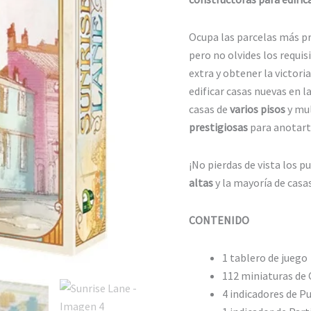
Ocupa las parcelas más pr
pero no olvides los requi
extra y obtener la victori
edificar casas nuevas en l
casas de
varios pisos
y mul
prestigiosas
para anotarte
¡No pierdas de vista los p
altas
y la mayoría de casas
CONTENIDO
1 tablero de juego
112 miniaturas de 
4 indicadores de 