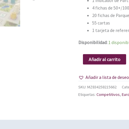
1 indicador de Part
4 fichas de 50+/10
20 fichas de Parqu
55 cartas
1 tarjeta de refere
Disponibilidad:
1 disponib
Añadir al carrito
Añadir a lista de dese
SKU:
MZ834258215662
Cat
Etiquetas:
Competitivos
,
Eur