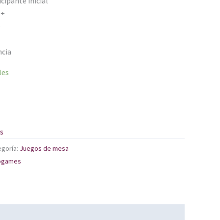
icipante inicial
0+
e
ncia
les
os
egoría:
Juegos de mesa
ogames