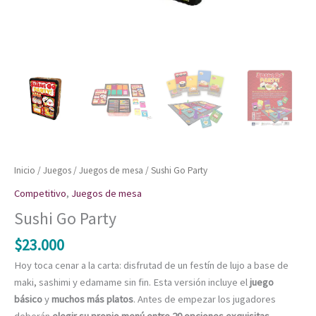
Inicio
/
Juegos
/
Juegos de mesa
/ Sushi Go Party
Competitivo
,
Juegos de mesa
Sushi Go Party
$
23.000
Hoy toca cenar a la carta: disfrutad de un festín de lujo a base de
maki, sashimi y edamame sin fin. Esta versión incluye el
juego
básico
y
muchos más platos
. Antes de empezar los jugadores
deberán
elegir su propio menú entre 20 opciones exquisitas
.