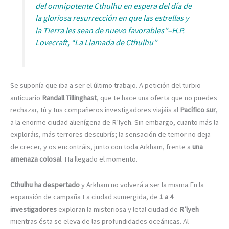
del omnipotente Cthulhu en espera del día de
la gloriosa resurrección en que las estrellas y
la Tierra les sean de nuevo favorables”–H.P.
Lovecraft, “La Llamada de Cthulhu”
Se suponía que iba a ser el último trabajo. A petición del turbio
anticuario
Randall Tillinghast
, que te hace una oferta que no puedes
rechazar, tú y tus compañeros investigadores viajáis al
Pacífico sur
,
a la enorme ciudad alienígena de R’lyeh. Sin embargo, cuanto más la
exploráis, más terrores descubrís; la sensación de temor no deja
de crecer, y os encontráis, junto con toda Arkham, frente a
una
amenaza colosal
. Ha llegado el momento.
Cthulhu ha despertado
y Arkham no volverá a ser la misma.En la
expansión de campaña La ciudad sumergida, de
1 a 4
investigadores
exploran la misteriosa y letal ciudad de
R’lyeh
mientras ésta se eleva de las profundidades oceánicas. Al