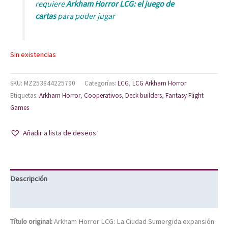
requiere
Arkham Horror LCG: el juego de
cartas
para poder jugar
Sin existencias
SKU:
MZ253844225790
Categorías:
LCG
,
LCG Arkham Horror
Etiquetas:
Arkham Horror
,
Cooperativos
,
Deck builders
,
Fantasy Flight
Games
Añadir a lista de deseos
Descripción
Información adicional
Título original:
Arkham Horror LCG: La Ciudad Sumergida expansión