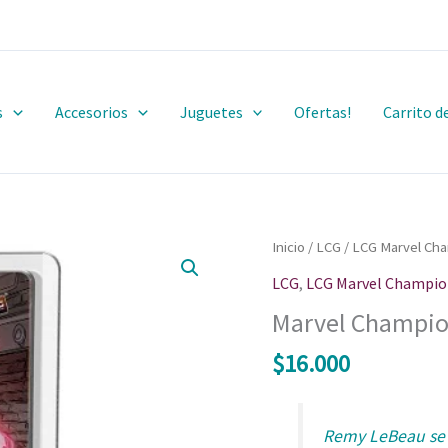
s
Accesorios
Juguetes
Ofertas!
Carrito 
Inicio
/
LCG
/
LCG Marvel Ch
LCG
,
LCG Marvel Champio
Marvel Champio
$
16.000
Remy LeBeau se c