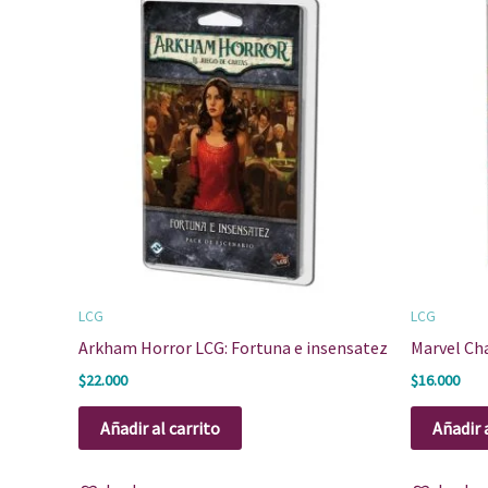
LCG
LCG
Arkham Horror LCG: Fortuna e insensatez
Marvel Ch
$
22.000
$
16.000
Añadir al carrito
Añadir 