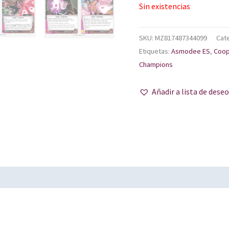
Sin existencias
SKU:
MZ817487344099
Cat
Etiquetas:
Asmodee ES
,
Coop
Champions
Añadir a lista de dese