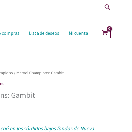
Buscar
de compras
Lista de deseos
Mi cuenta
ampions
/ Marvel Champions: Gambit
ns
ns: Gambit
rió en los sórdidos bajos fondos de Nueva