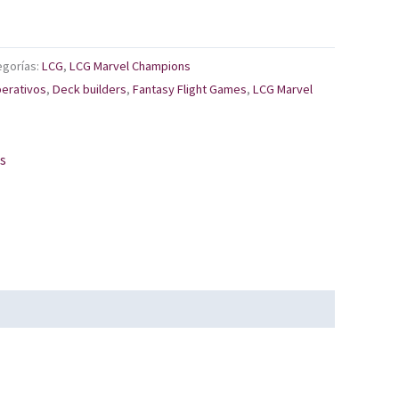
egorías:
LCG
,
LCG Marvel Champions
erativos
,
Deck builders
,
Fantasy Flight Games
,
LCG Marvel
os