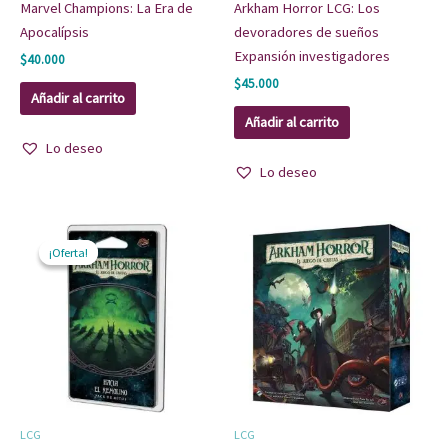
Marvel Champions: La Era de
Arkham Horror LCG: Los
Apocalípsis
devoradores de sueños
Expansión investigadores
$
40.000
$
45.000
Añadir al carrito
Añadir al carrito
Lo deseo
Lo deseo
El
El
precio
precio
¡Oferta!
¡Oferta!
original
actual
era:
es:
$12.000.
$10.000.
LCG
LCG