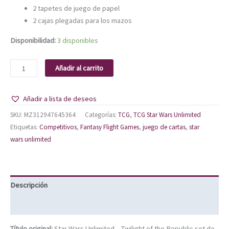
2 tapetes de juego de papel
2 cajas plegadas para los mazos
Disponibilidad:
3 disponibles
Añadir al carrito
Añadir a lista de deseos
SKU:
MZ312947645364
Categorías:
TCG
,
TCG Star Wars Unlimited
Etiquetas:
Competitivos
,
Fantasy Flight Games
,
juego de cartas
,
star
wars unlimited
Descripción
Información adicional
Título original:
Star Wars Unlimited – Twilight of the Republic set de