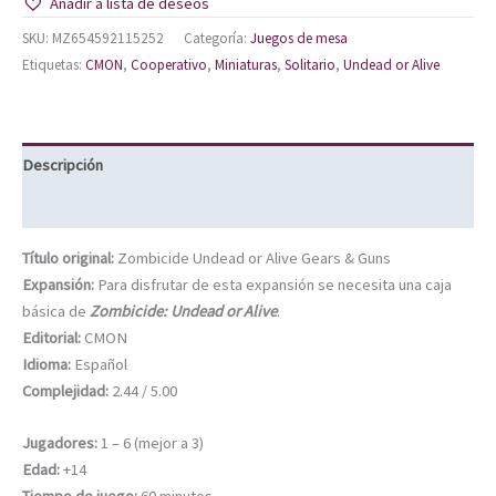
Añadir a lista de deseos
SKU:
MZ654592115252
Categoría:
Juegos de mesa
Etiquetas:
CMON
,
Cooperativo
,
Miniaturas
,
Solitario
,
Undead or Alive
Descripción
Información adicional
Título original:
Zombicide Undead or Alive Gears & Guns
Expansión:
Para disfrutar de esta expansión se necesita una caja
básica de
Zombicide: Undead or Alive
.
Editorial:
CMON
Idioma:
Español
Complejidad:
2.44 / 5.00
Jugadores:
1 – 6 (mejor a 3)
Edad:
+14